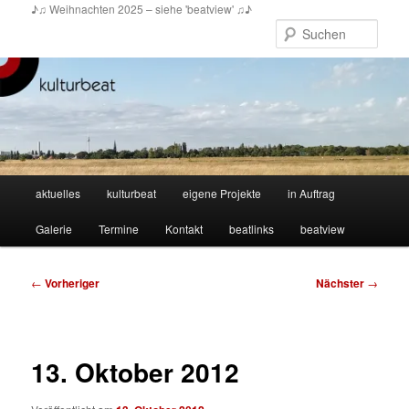
Zum
♪♫ Weihnachten 2025 – siehe 'beatview' ♫♪
primären
Such
Inhalt
springen
Hauptmenü
aktuelles
kulturbeat
eigene Projekte
in Auftrag
Galerie
Termine
Kontakt
beatlinks
beatview
Beitragsnavigation
←
Vorheriger
Nächster
→
13. Oktober 2012