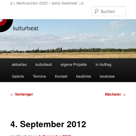
Zum
♪♫ Weihnachten 2025 – siehe 'beatview' ♫♪
primären
Such
Inhalt
springen
Hauptmenü
aktuelles
kulturbeat
eigene Projekte
in Auftrag
Galerie
Termine
Kontakt
beatlinks
beatview
Beitragsnavigation
←
Vorheriger
Nächster
→
4. September 2012