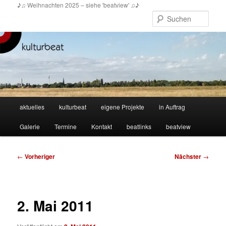
Zum
♪♫ Weihnachten 2025 – siehe 'beatview' ♫♪
primären
Such
Inhalt
springen
Hauptmenü
aktuelles
kulturbeat
eigene Projekte
in Auftrag
Galerie
Termine
Kontakt
beatlinks
beatview
Beitragsnavigation
←
Vorheriger
Nächster
→
2. Mai 2011