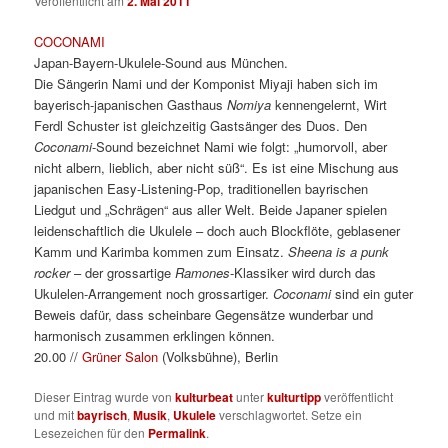
Veröffentlicht am
2. Mai 2011
COCONAMI
Japan-Bayern-Ukulele-Sound aus München.
Die Sängerin Nami und der Komponist Miyaji haben sich im
bayerisch-japanischen Gasthaus
Nomiya
kennengelernt, Wirt
Ferdl Schuster ist gleichzeitig Gastsänger des Duos. Den
Coconami
-Sound bezeichnet Nami wie folgt: „humorvoll, aber
nicht albern, lieblich, aber nicht süß“. Es ist eine Mischung aus
japanischen Easy-Listening-Pop, traditionellen bayrischen
Liedgut und „Schrägen“ aus aller Welt. Beide Japaner spielen
leidenschaftlich die Ukulele – doch auch Blockflöte, geblasener
Kamm und Karimba kommen zum Einsatz.
Sheena is a punk
rocker
– der grossartige
Ramones
-Klassiker wird durch das
Ukulelen-Arrangement noch grossartiger.
Coconami
sind ein guter
Beweis dafür, dass scheinbare Gegensätze wunderbar und
harmonisch zusammen erklingen können.
20.00 //
Grüner Salon
(Volksbühne), Berlin
Dieser Eintrag wurde von
kulturbeat
unter
kulturtipp
veröffentlicht
und mit
bayrisch
,
Musik
,
Ukulele
verschlagwortet. Setze ein
Lesezeichen für den
Permalink
.