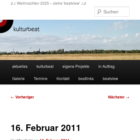
Zum
♪♫ Weihnachten 2025 – siehe 'beatview' ♫♪
primären
Such
Inhalt
springen
Hauptmenü
aktuelles
kulturbeat
eigene Projekte
in Auftrag
Galerie
Termine
Kontakt
beatlinks
beatview
Beitragsnavigation
←
Vorheriger
Nächster
→
16. Februar 2011